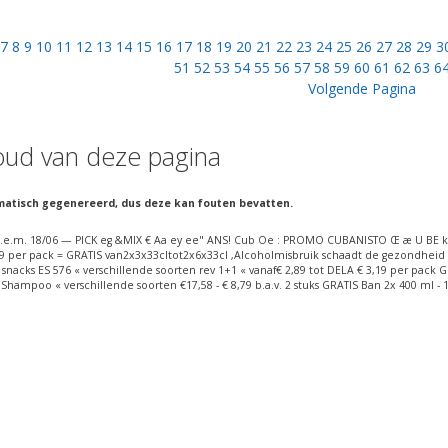
7
8
9
10
11
12
13
14
15
16
17
18
19
20
21
22
23
24
25
26
27
28
29
3
51
52
53
54
55
56
57
58
59
60
61
62
63
6
Volgende Pagina
oud van deze pagina
matisch gegenereerd, dus deze kan fouten bevatten.
.m. 18/06 — PICK eg &MIX € Aa ey ee" ANS! Cub Oe : PROMO CUBANISTO Œ æ U BE ks Bier
6,39 per pack = GRATIS van2x3x33cltot2x6x33cl ‚Alcoholmisbruik schaadt de gezondheid
acks ES 576 « verschillende soorten rev 1+1 « vanaf€ 2,89 tot DELA € 3,19 per pack
mpoo « verschillende soorten €17,58 - € 8,79 b.a.v. 2 stuks GRATIS Ban 2x 400 ml - 1