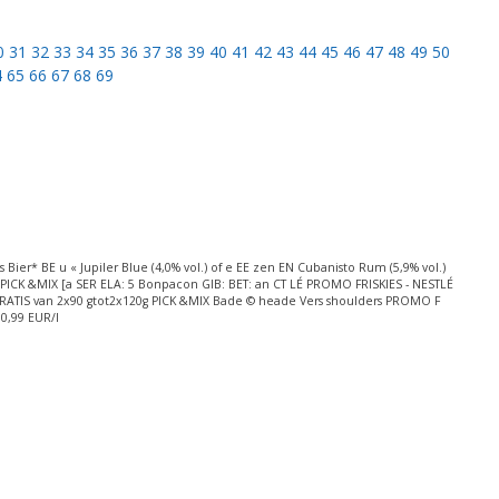
0
31
32
33
34
35
36
37
38
39
40
41
42
43
44
45
46
47
48
49
50
4
65
66
67
68
69
* BE u « Jupiler Blue (4,0% vol.) of e EE zen EN Cubanisto Rum (5,9% vol.)
 PICK &MIX [a SER ELA: 5 Bonpacon GIB: BET: an CT LÉ PROMO FRISKIES - NESTLÉ
 GRATIS van 2x90 gtot2x120g PICK &MIX Bade © heade Vers shoulders PROMO F
0,99 EUR/I