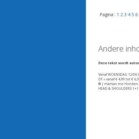
Pagina :
1
2
3
4
5
6
Andere inh
Deze tekst wordt auto
Vanaf WOENSDAG 12/06 t.e
DT « vanaf € 4,99 tot € 
® | maman me Honden- sn
HEAD & SHOULDERS 1+1 Sha