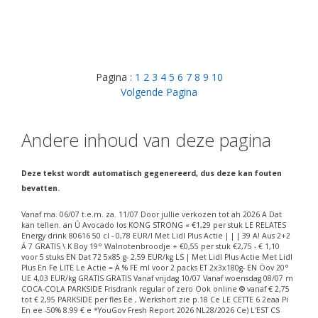
Pagina :
1
2
3
4
5
6
7
8
9
10
Volgende Pagina
Andere inhoud van deze pagina
Deze tekst wordt automatisch gegenereerd, dus deze kan fouten
bevatten.
Vanaf ma. 06/07 t.e.m. za. 11/07 Door jullie verkozen tot ah 2026 A Dat
kan tellen. an Û Avocado los KONG STRONG « €1,29 per stuk LE RELATES
Energy drink 80616 50 cl - 0,78 EUR/l Met Lidl Plus Actie | | | 39 A! Aus 2+2
Ä 7 GRATIS \ K Boy 19° Walnotenbroodje + €0,55 per stuk €2,75 - € 1,10
voor 5 stuks EN Dat 72 5x85 g- 2,59 EUR/kg LS | Met Lidl Plus Actie Met Lidl
Plus En Fe LITE Le Actie = Ä % FE ml voor 2 packs ET 2x3x180g- EN Öov 20°
UE 4,03 EUR/kg GRATIS GRATIS Vanaf vrijdag 10/07 Vanaf woensdag 08/07 m
COCA-COLA PARKSIDE Frisdrank regular of zero Ook online ® vanaf € 2,75
tot € 2,95 PARKSIDE per fles Ee ‚ Werkshort zie p.18 Ce LE CETTE 6 2eaa Pi
En ee -50% 8.99 € e *YouGov Fresh Report 2026 NL28/2026 Ce) L'EST CS